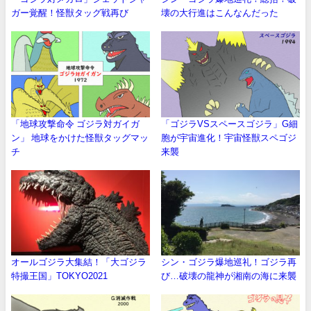
ガー覚醒！怪獣タッグ戦再び
壊の大行進はこんなんだった
「地球攻撃命令 ゴジラ対ガイガ
「ゴジラVSスペースゴジラ」G細
ン」 地球をかけた怪獣タッグマッ
胞が宇宙進化！宇宙怪獣スペゴジ
チ
来襲
オールゴジラ大集結！「大ゴジラ
シン・ゴジラ爆地巡礼！ゴジラ再
特撮王国」TOKYO2021
び…破壊の龍神が湘南の海に来襲