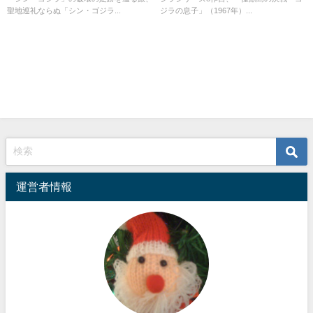
聖地巡礼ならぬ「シン・ゴジラ...
ジラの息子」（1967年）...
運営者情報