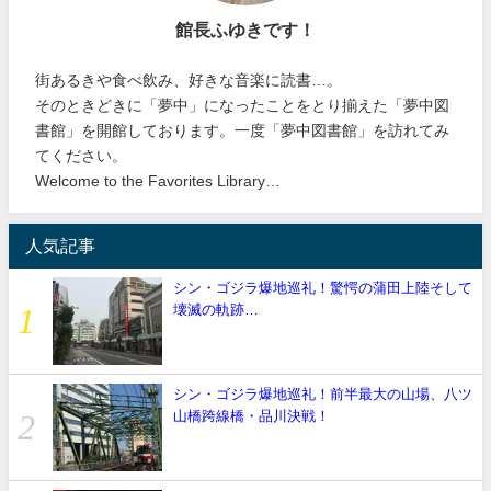
館長ふゆきです！
街あるきや食べ飲み、好きな音楽に読書…。
そのときどきに「夢中」になったことをとり揃えた「夢中図
書館」を開館しております。一度「夢中図書館」を訪れてみ
てください。
Welcome to the Favorites Library…
人気記事
シン・ゴジラ爆地巡礼！驚愕の蒲田上陸そして
壊滅の軌跡…
シン・ゴジラ爆地巡礼！前半最大の山場、八ツ
山橋跨線橋・品川決戦！