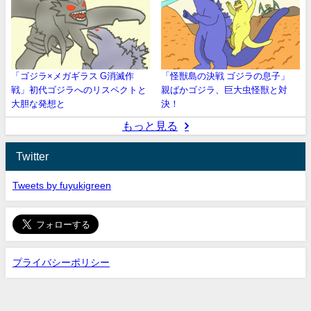
「ゴジラ×メガギラス G消滅作
「怪獣島の決戦 ゴジラの息子」
戦」初代ゴジラへのリスペクトと
親ばかゴジラ、巨大虫怪獣と対
大胆な発想と
決！
もっと見る
Twitter
Tweets by fuyukigreen
プライバシーポリシー