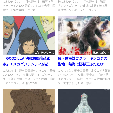
のふゆきです。 今日の夢中は、画廊（ギ
長のふゆきです。 今日の夢中は、映画
ャラリー）ふゆき開館！これまで当夢中図
「シン・ゴジラ」の破壊の足跡を辿る旅、
書館「The特撮館」で、第...
聖地巡礼ならぬ「シン・ゴジラ...
ゴジラシリーズ
観光スポット
「GODZILLA 決戦機動増殖都
続・熱海対ゴジラ！キンゴジの
市」！メカゴジラシティが起動
聖地・熱海に怪獣王ふたたび降
する…
臨
こんにちは。夢中図書館へようこそ！館長
こんにちは。夢中図書館へようこそ！館長
のふゆきです。 今日の夢中は、ゴジラシ
のふゆきです。 今日の夢中は、「続・熱
リーズ初の長編アニメーション映画、通称
海対ゴジラ」。怪獣王ゴジラが熱海に再び
「アニゴジ」。全3部作の第...
やって来ました！ 続・熱海...