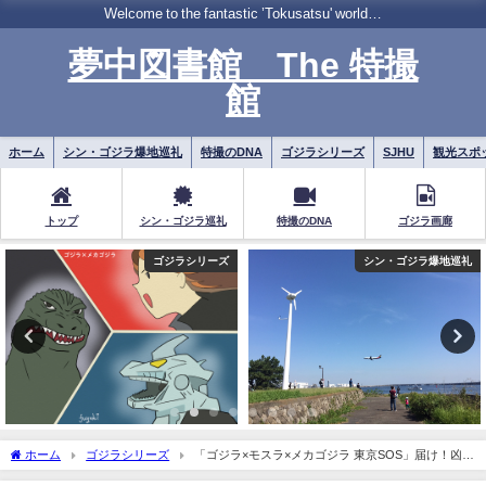
Welcome to the fantastic ’Tokusatsu' world…
夢中図書館 The 特撮
館
ホーム
シン・ゴジラ爆地巡礼
特撮のDNA
ゴジラシリーズ
SJHU
観光スポ
トップ
シン・ゴジラ巡礼
特撮のDNA
ゴジラ画廊
シン・ゴジラ爆地巡礼
観光スポット
ホーム
ゴジラシリーズ
「ゴジラ×モスラ×メカゴジラ 東京SOS」届け！凶獣
退散の願い