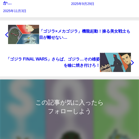
か…
2025年9月29日
2025年11月3日
「ゴジラ×メカゴジラ」機龍起動！操る美女戦士も
目が離せない…
「ゴジラ FINAL WARS」さらば、ゴジラ…その雄姿
を瞼に焼き付けろ！
この記事が気に入ったら
フォローしよう