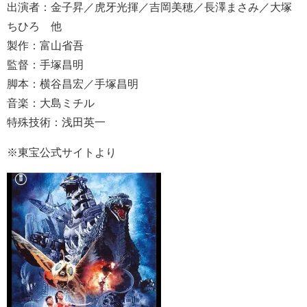
出演者：金子昇／虎牙光揮／吉岡美穂／長澤まさみ／大塚
ちひろ 他
製作：富山省吾
監督：手塚昌明
脚本：横谷昌宏／手塚昌明
音楽：大島ミチル
特殊技術：浅田英一
※東宝公式サイトより