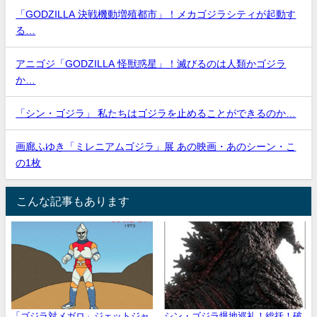
「GODZILLA 決戦機動増殖都市」！メカゴジラシティが起動す
る…
アニゴジ「GODZILLA 怪獣惑星」！滅びるのは人類かゴジラ
か…
「シン・ゴジラ」 私たちはゴジラを止めることができるのか…
画廊ふゆき「ミレニアムゴジラ」展 あの映画・あのシーン・こ
の1枚
こんな記事もあります
「ゴジラ対メガロ」ジェットジャ
シン・ゴジラ爆地巡礼！総括！破