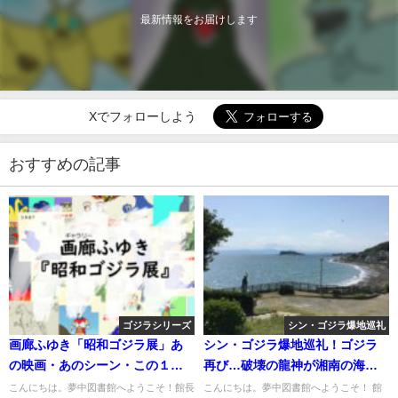
最新情報をお届けします
Xでフォローしよう
おすすめの記事
ゴジラシリーズ
シン・ゴジラ爆地巡礼
画廊ふゆき「昭和ゴジラ展」あ
シン・ゴジラ爆地巡礼！ゴジラ
の映画・あのシーン・この１
再び…破壊の龍神が湘南の海に
枚！
来襲
こんにちは。夢中図書館へようこそ！館長
こんにちは。夢中図書館へようこそ！ 館