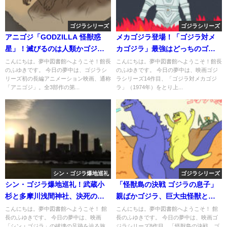
ゴジラシリーズ
ゴジラシリーズ
アニゴジ「GODZILLA 怪獣惑
メカゴジラ登場！「ゴジラ対メ
星」！滅びるのは人類かゴジラ
カゴジラ」最強はどっちのゴジ
か…
ラだ？
こんにちは。夢中図書館へようこそ！館長
こんにちは。夢中図書館へようこそ！館長
のふゆきです。 今日の夢中は、ゴジラシ
のふゆきです。 今日の夢中は、映画ゴジ
リーズ初の長編アニメーション映画、通称
ラシリーズ14作目、「ゴジラ対メカゴジ
「アニゴジ」。全3部作の第...
ラ」（1974年）をとり上...
シン・ゴジラ爆地巡礼
ゴジラシリーズ
シン・ゴジラ爆地巡礼！武蔵小
「怪獣島の決戦 ゴジラの息子」
杉と多摩川浅間神社、決死の多
親ばかゴジラ、巨大虫怪獣と対
摩川攻防戦！
決！
こんにちは。夢中図書館へようこそ！ 館
こんにちは。夢中図書館へようこそ！ 館
長のふゆきです。 今日の夢中は、映画
長のふゆきです。 今日の夢中は、映画ゴ
「シン・ゴジラ」の破壊の足跡を辿る旅、
ジラシリーズ8作目、「怪獣島の決戦 ゴ