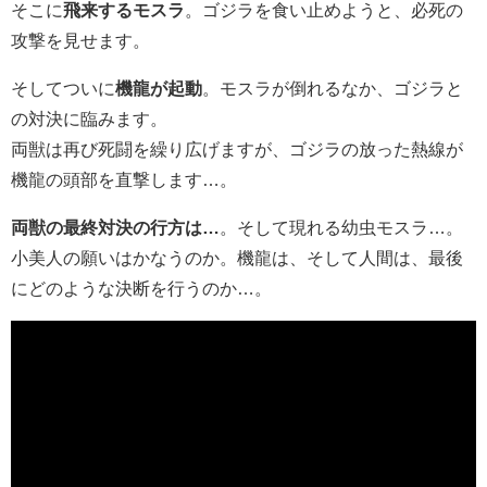
そこに
飛来するモスラ
。ゴジラを食い止めようと、必死の
攻撃を見せます。
そしてついに
機龍が起動
。モスラが倒れるなか、ゴジラと
の対決に臨みます。
両獣は再び死闘を繰り広げますが、ゴジラの放った熱線が
機龍の頭部を直撃します…。
両獣の最終対決の行方は…
。そして現れる幼虫モスラ…。
小美人の願いはかなうのか。機龍は、そして人間は、最後
にどのような決断を行うのか…。