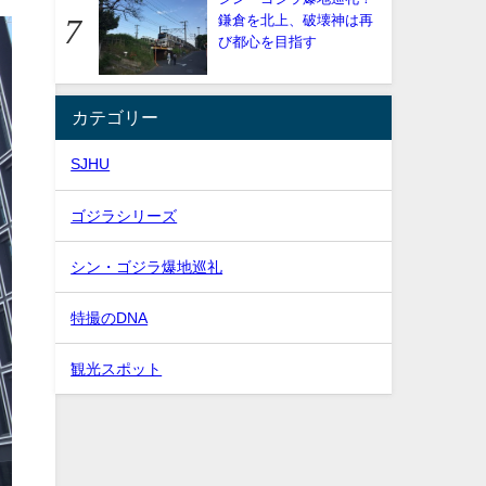
鎌倉を北上、破壊神は再
び都心を目指す
カテゴリー
SJHU
ゴジラシリーズ
シン・ゴジラ爆地巡礼
特撮のDNA
観光スポット