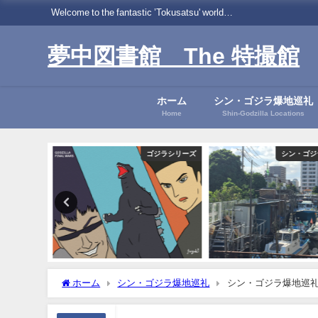
Welcome to the fantastic ’Tokusatsu' world…
夢中図書館 The 特撮館
ホーム
シン・ゴジラ爆地巡礼
Home
Shin-Godzilla Locations
ジラシリーズ
ゴジラシリーズ
シン・ゴジ
ホーム
シン・ゴジラ爆地巡礼
シン・ゴジラ爆地巡礼