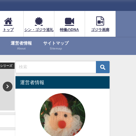
トップ
シン・ゴジラ巡礼
特撮のDNA
ゴジラ画廊
運営者情報
サイトマップ
About
Sitemap
シリーズ
ゴジラシリーズ
ゴジラ
運営者情報