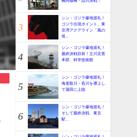
橋跨線橋・品川決戦！
シン・ゴジラ爆地巡礼！
ゴジラ出現ポイント、東
京湾アクアライン「風の
塔」
シン・ゴジラ爆地巡礼！
最終決戦目前！立川災害
本部、科学技術館
シン・ゴジラ爆地巡礼！
海老取川・呑川を遡上し
て蒲田に上陸
シン・ゴジラ爆地巡礼！
そして最終決戦、東京
駅…
・
シン・ゴジラ爆地巡礼！