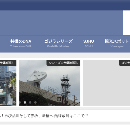
特撮のDNA
ゴジラシリーズ
SJHU
観光スポット
Tokusatsu DNA
Godzilla Movies
SJHU
Viewspot
ラ爆地巡礼
シン・ゴジラ爆地巡礼
ゴジラ
！再び品川そして赤坂、新橋へ 熱線放射はここで!?