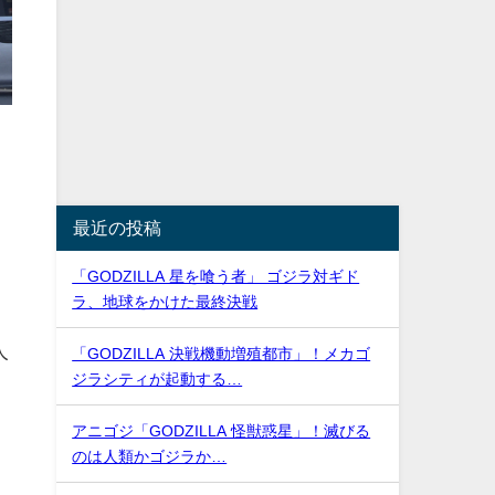
最近の投稿
」
「GODZILLA 星を喰う者」 ゴジラ対ギド
ラ、地球をかけた最終決戦
人
「GODZILLA 決戦機動増殖都市」！メカゴ
ジラシティが起動する…
アニゴジ「GODZILLA 怪獣惑星」！滅びる
のは人類かゴジラか…