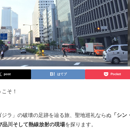
post
はてブ
Pocket
うこそ！
ゴジラ」の破壊の足跡を辿る旅、聖地巡礼ならぬ
「シン
び品川そして熱線放射の現場
を探ります。