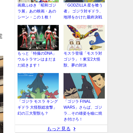
画廊ふゆき「昭和ゴジ
「GODZILLA 星を喰う
ラ展」あの映画・あの
者」 ゴジラ対ギドラ、
シーン・この１枚！
地球をかけた最終決戦
電
もっと「特撮のDNA」
モスラ登場「モスラ対
ウルトラマンはまだま
ゴジラ」！東宝2大怪
だ続きます！
獣、夢の対決
「ゴジラ モスラ キング
「ゴジラ FINAL
ギドラ 大怪獣総攻撃」
WARS」さらば、ゴジ
幻の三大聖獣も？
ラ…その雄姿を瞼に焼
き付けろ！
もっと見る