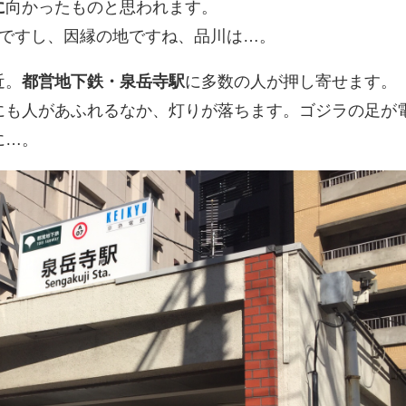
に
向かったものと思われます。
川ですし、因縁の地ですね、品川は…。
近。
都営地下鉄・泉岳寺駅
に多数の人が押し寄せます。
にも人があふれるなか、灯りが落ちます。ゴジラの足が
に…。