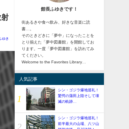
館長ふゆきです！
放射
街あるきや食べ飲み、好きな音楽に読
書…。
そのときどきに「夢中」になったことを
ふゆき
とり揃えた「夢中図書館」を開館してお
ります。一度「夢中図書館」を訪れてみ
てください。
Welcome to the Favorites Library…
人気記事
シン・ゴジラ爆地巡礼！
驚愕の蒲田上陸そして壊
滅の軌跡…
シン・ゴジラ爆地巡礼！
前半最大の山場、八ツ山