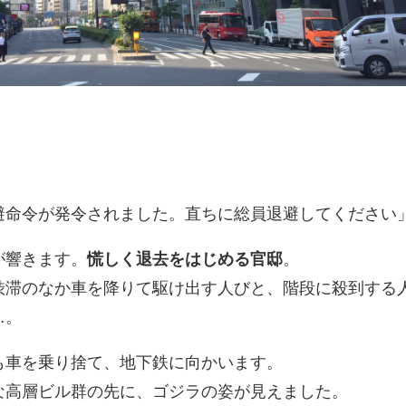
」
避命令が発令されました。直ちに総員退避してください
が響きます。
慌しく退去をはじめる官邸
。
渋滞のなか車を降りて駆け出す人びと、階段に殺到する
…。
も車を乗り捨て、地下鉄に向かいます。
な高層ビル群の先に、ゴジラの姿が見えました。