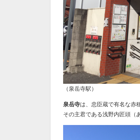
（泉岳寺駅）
泉岳寺
は、忠臣蔵で有名な赤
その主君である浅野内匠頭（