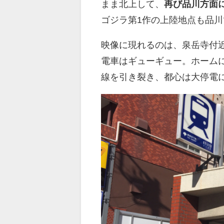
まま北上して、
再び品川方面
ゴジラ第1作の上陸地点も品
映像に現れるのは、泉岳寺付
電車はギューギュー。ホーム
線を引き裂き、都心は大停電