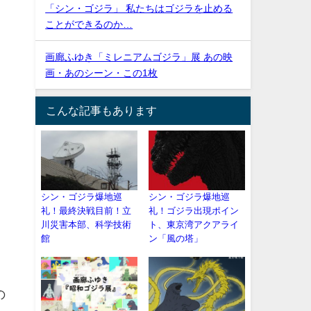
「シン・ゴジラ」 私たちはゴジラを止める
ことができるのか…
画廊ふゆき「ミレニアムゴジラ」展 あの映
画・あのシーン・この1枚
こんな記事もあります
シン・ゴジラ爆地巡
シン・ゴジラ爆地巡
礼！最終決戦目前！立
礼！ゴジラ出現ポイン
川災害本部、科学技術
ト、東京湾アクアライ
。
館
ン「風の塔」
の