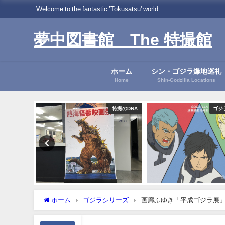
Welcome to the fantastic ’Tokusatsu' world…
夢中図書館 The 特撮館
ホーム
シン・ゴジラ爆地巡礼
Home
Shin-Godzilla Locations
特撮のDNA
ゴジラシリーズ
シ
ホーム
ゴジラシリーズ
画廊ふゆき「平成ゴジラ展」