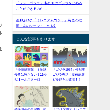
「シン・ゴジラ」 私たちはゴジラを止める
ことができるのか…
画廊ふゆき「ミレニアムゴジラ」展 あの映
ジ
画・あのシーン・この1枚
本
こんな記事もあります
ま
。
「怪獣総進撃」！地球
「ゴジラ1984」怪獣王
侵略は許さない！11怪
ゴジラ復活！新宿高層
獣オールスター戦
ビル群を大破壊！！
特撮映画の金字塔、初
「ゴジラ2000 ミレニア