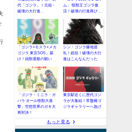
。
代「ゴジラ」！元祖・
ム」 怪獣王ゴジラ復
破壊の大行進…
活！破壊の行進再び…
失
を
行
「ゴジラ×モスラ×メカ
シン・ゴジラ爆地巡
ゴジラ 東京SOS」届
礼！総括！破壊の大行
け！凶獣退散の願い
進はこんなんだった
「ゴジラ・ミニラ・ガ
東京駅近くに歴代ゴジ
バラ オール怪獣大進
ラが大集結！常盤橋ゴ
撃」空想世界のガキ大
ジラギャラリーへ急げ
将対決！
もっと見る