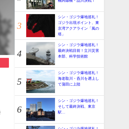
橋跨線橋・品川決戦！
シン・ゴジラ爆地巡礼！
ゴジラ出現ポイント、東
京湾アクアライン「風の
塔」
シン・ゴジラ爆地巡礼！
最終決戦目前！立川災害
本部、科学技術館
シン・ゴジラ爆地巡礼！
海老取川・呑川を遡上し
て蒲田に上陸
シン・ゴジラ爆地巡礼！
そして最終決戦、東京
挙
駅…
シン・ゴジラ爆地巡礼！