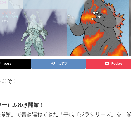
post
はてブ
Pocket
うこそ！
リー）ふゆき開館
！
特撮館」で書き連ねてきた「平成ゴジラシリーズ」を一