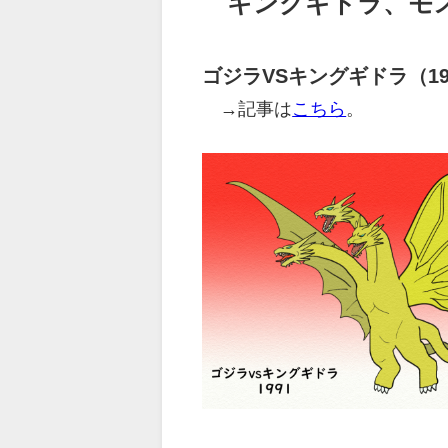
キングギドラ、モ
ゴジラVSキングギドラ（19
→記事は
こちら
。