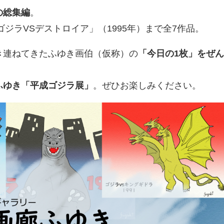
の総集編
。
ゴジラVSデストロイア」（1995年）まで全7作品。
き連ねてきたふゆき画伯（仮称）の
「今日の1枚」をぜ
ふゆき「平成ゴジラ展」
。ぜひお楽しみください。