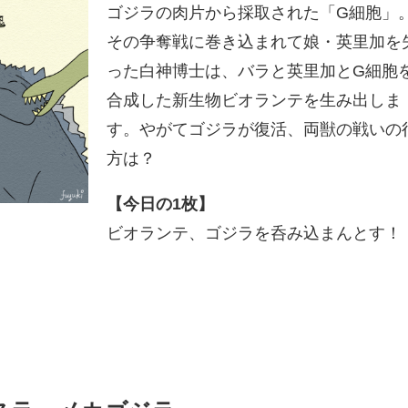
ゴジラの肉片から採取された「G細胞」
その争奪戦に巻き込まれて娘・英里加を
った白神博士は、バラと英里加とG細胞
合成した新生物ビオランテを生み出しま
す。やがてゴジラが復活、両獣の戦いの
方は？
【今日の1枚】
ビオランテ、ゴジラを呑み込まんとす！