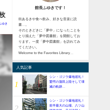
館長ふゆきです！
枚
街あるきや食べ飲み、好きな音楽に読
ふゆき
書…。
そのときどきに「夢中」になったことを
とり揃えた「夢中図書館」を開館してお
ります。一度「夢中図書館」を訪れてみ
てください。
Welcome to the Favorites Library…
人気記事
シン・ゴジラ爆地巡礼！
驚愕の蒲田上陸そして壊
滅の軌跡…
シン・ゴジラ爆地巡礼！
前半最大の山場、八ツ山