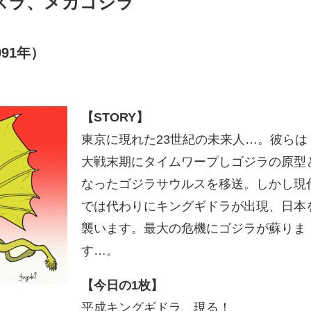
スラ、メカゴジラ
91年）
【STORY】
東京に現れた23世紀の未来人…。彼らは
大戦末期にタイムワープしゴジラの原型
なったゴジラサウルスを移送。しかし現
では代わりにキングギドラが出現、日本
襲います。最大の危機にゴジラが蘇りま
す…。
【今日の1枚】
平成キングギドラ、現る！