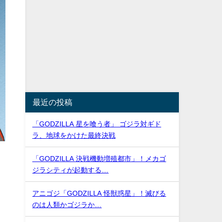
最近の投稿
「GODZILLA 星を喰う者」 ゴジラ対ギド
ラ、地球をかけた最終決戦
「GODZILLA 決戦機動増殖都市」！メカゴ
ジラシティが起動する…
アニゴジ「GODZILLA 怪獣惑星」！滅びる
のは人類かゴジラか…