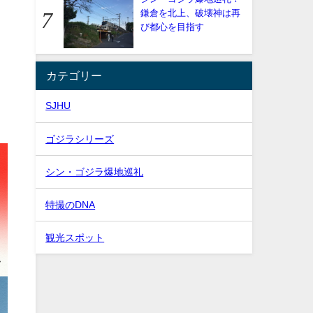
鎌倉を北上、破壊神は再
び都心を目指す
ん
カテゴリー
SJHU
ゴジラシリーズ
シン・ゴジラ爆地巡礼
特撮のDNA
観光スポット