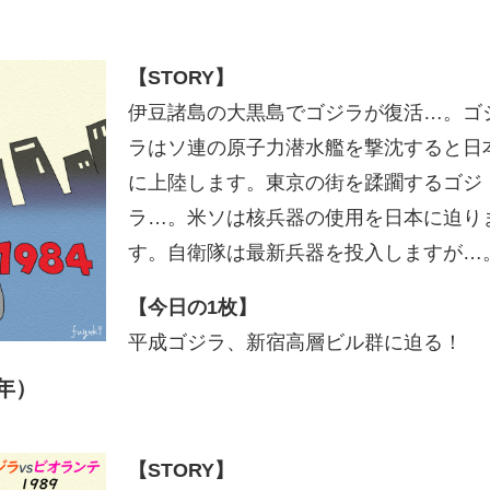
【STORY】
伊豆諸島の大黒島でゴジラが復活…。ゴ
ラはソ連の原子力潜水艦を撃沈すると日
に上陸します。東京の街を蹂躙するゴジ
ラ…。米ソは核兵器の使用を日本に迫り
す。自衛隊は最新兵器を投入しますが…
【今日の1枚】
平成ゴジラ、新宿高層ビル群に迫る！
9年）
【STORY】