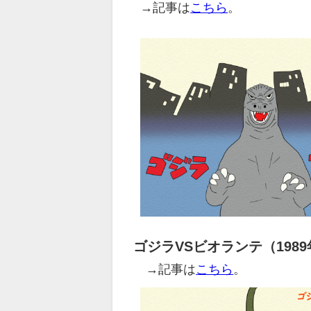
→記事は
こちら
。
ゴジラVSビオランテ（198
→記事は
こちら
。