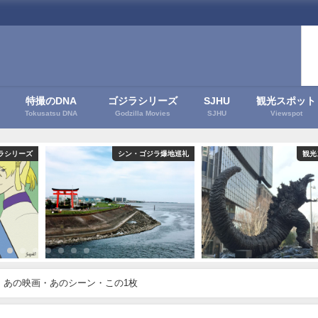
特撮のDNA
ゴジラシリーズ
SJHU
観光スポット
Tokusatsu DNA
Godzilla Movies
SJHU
Viewspot
ン・ゴジラ爆地巡礼
観光スポット
 あの映画・あのシーン・この1枚