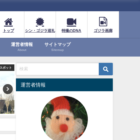
トップ
シン・ゴジラ巡礼
特撮のDNA
ゴジラ画廊
運営者情報
サイトマップ
About
Sitemap
観光スポット
ゴジラシリーズ
運営者情報