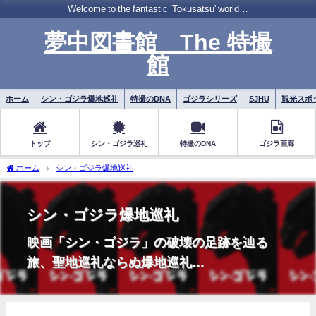
Welcome to the fantastic ’Tokusatsu' world…
夢中図書館 The 特撮
館
ホーム
シン・ゴジラ爆地巡礼
特撮のDNA
ゴジラシリーズ
SJHU
観光スポ
トップ
シン・ゴジラ巡礼
特撮のDNA
ゴジラ画廊
ホーム
シン・ゴジラ爆地巡礼
シン・ゴジラ爆地巡礼
映画「シン・ゴジラ」の破壊の足跡を辿る
旅、聖地巡礼ならぬ爆地巡礼…