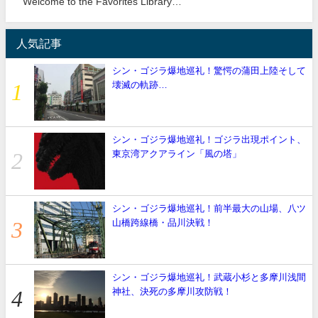
Welcome to the Favorites Library…
人気記事
シン・ゴジラ爆地巡礼！驚愕の蒲田上陸そして
壊滅の軌跡…
シン・ゴジラ爆地巡礼！ゴジラ出現ポイント、
東京湾アクアライン「風の塔」
シン・ゴジラ爆地巡礼！前半最大の山場、八ツ
山橋跨線橋・品川決戦！
シン・ゴジラ爆地巡礼！武蔵小杉と多摩川浅間
神社、決死の多摩川攻防戦！