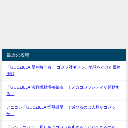
最近の投稿
「GODZILLA 星を喰う者」 ゴジラ対ギドラ、地球をかけた最終
決戦
「GODZILLA 決戦機動増殖都市」！メカゴジラシティが起動す
る…
アニゴジ「GODZILLA 怪獣惑星」！滅びるのは人類かゴジラ
か…
「シン・ゴジラ」 私たちはゴジラを止めることができるのか…