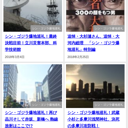
シン・ゴジラ爆地巡礼
シン・ゴジラ爆地巡礼
シン・ゴジラ爆地巡礼！最終
追悼・大杉漣さん、追悼・大
決戦目前！立川災害本部、科
河内総理 「シン・ゴジラ爆
学技術館
地巡礼」特別編
2018年3月4日
2018年2月25日
シン・ゴジラ爆地巡礼
シン・ゴジラ爆地巡礼
シン・ゴジラ爆地巡礼！再び
シン・ゴジラ爆地巡礼！武蔵
品川そして赤坂、新橋へ 熱線
小杉と多摩川浅間神社、決死
放射はここで!?
の多摩川攻防戦！