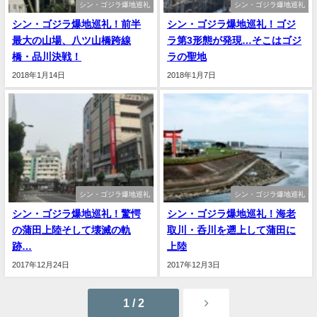
シン・ゴジラ爆地巡礼
シン・ゴジラ爆地巡礼
シン・ゴジラ爆地巡礼！前半
シン・ゴジラ爆地巡礼！ゴジ
最大の山場、八ツ山橋跨線
ラ第3形態が発現…そこはゴジ
橋・品川決戦！
ラの聖地
2018年1月14日
2018年1月7日
シン・ゴジラ爆地巡礼
シン・ゴジラ爆地巡礼
シン・ゴジラ爆地巡礼！驚愕
シン・ゴジラ爆地巡礼！海老
の蒲田上陸そして壊滅の軌
取川・呑川を遡上して蒲田に
跡…
上陸
2017年12月24日
2017年12月3日
1 / 2