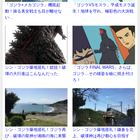
「ゴジラ×メカゴジラ」機龍起
「ゴジラVSモスラ」平成モスラ誕
動！操る美女戦士も目が離せな
生！地球を守れ、極彩色の大決戦
い…
シン・ゴジラ爆地巡礼！総括！破
「ゴジラ FINAL WARS」さらば、
壊の大行進はこんなんだった
ゴジラ…その雄姿を瞼に焼き付け
ろ！
シン・ゴジラ爆地巡礼！ゴジラ再
シン・ゴジラ爆地巡礼！鎌倉を北
び…破壊の龍神が湘南の海に来襲
上、破壊神は再び都心を目指す