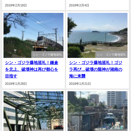
2018年2月18日
2018年2月4日
シン・ゴジラ爆地巡礼
シン・ゴジラ爆地巡礼
シン・ゴジラ爆地巡礼！鎌倉
シン・ゴジラ爆地巡礼！ゴジ
を北上、破壊神は再び都心を
ラ再び…破壊の龍神が湘南の
目指す
海に来襲
2018年1月28日
2018年1月21日