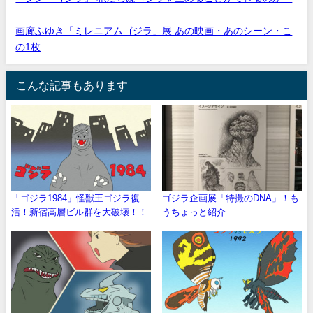
画廊ふゆき「ミレニアムゴジラ」展 あの映画・あのシーン・こ
の1枚
こんな記事もあります
「ゴジラ1984」怪獣王ゴジラ復
ゴジラ企画展「特撮のDNA」！も
活！新宿高層ビル群を大破壊！！
うちょっと紹介