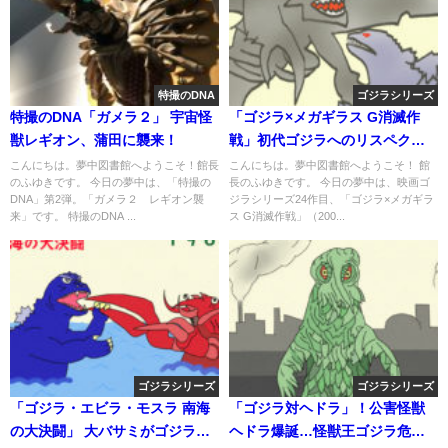
特撮のDNA
ゴジラシリーズ
特撮のDNA「ガメラ２」 宇宙怪
「ゴジラ×メガギラス G消滅作
獣レギオン、蒲田に襲来！
戦」初代ゴジラへのリスペクト
と大胆な発想と
こんにちは。夢中図書館へようこそ！館長
こんにちは。夢中図書館へようこそ！ 館
のふゆきです。 今日の夢中は、「特撮の
長のふゆきです。 今日の夢中は、映画ゴ
DNA」第2弾。「ガメラ２ レギオン襲
ジラシリーズ24作目、「ゴジラ×メガギラ
来」です。 特撮のDNA ...
ス G消滅作戦」（200...
ゴジラシリーズ
ゴジラシリーズ
「ゴジラ・エビラ・モスラ 南海
「ゴジラ対ヘドラ」！公害怪獣
の大決闘」 大バサミがゴジラを
ヘドラ爆誕…怪獣王ゴジラ危う