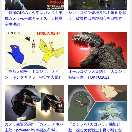
「特撮のDNA」今年はガメラ！平
シン・ゴジラ爆地巡礼！鎌倉を北
成ガメラvs平成ギャオス、大怪獣
上、破壊神は再び都心を目指す
空中決戦
「怪獣大戦争」！ゴジラ、ラド
オールゴジラ大集結！「大ゴジラ
ン、キングギドラ、宇宙で大暴れ
特撮王国」TOKYO2021
ガメラ生誕55周年「ガメラ アキバ
「ゴジラ×メカゴジラ」機龍起
上陸！powered by 特撮のDNA」
動！操る美女戦士も目が離せな