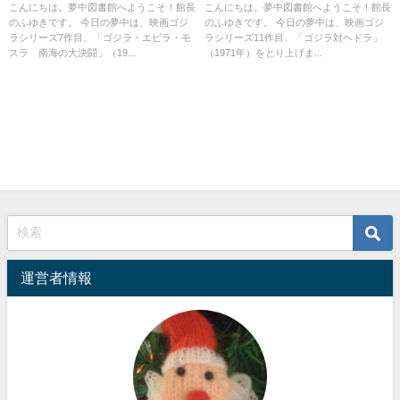
襲う！
し！
こんにちは。夢中図書館へようこそ！館長
こんにちは。夢中図書館へようこそ！館長
のふゆきです。 今日の夢中は、映画ゴジ
のふゆきです。 今日の夢中は、映画ゴジ
ラシリーズ7作目、「ゴジラ・エビラ・モ
ラシリーズ11作目、「ゴジラ対ヘドラ」
スラ 南海の大決闘」（19...
（1971年）をとり上げま...
運営者情報