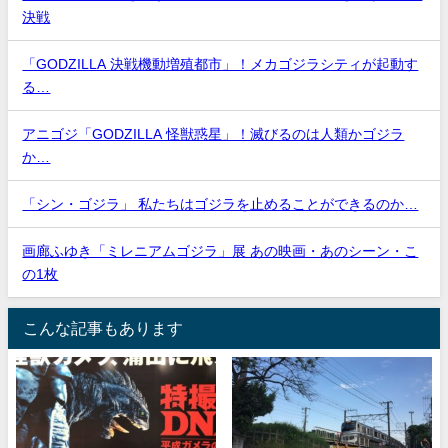
決戦
「GODZILLA 決戦機動増殖都市」！メカゴジラシティが起動す
る…
アニゴジ「GODZILLA 怪獣惑星」！滅びるのは人類かゴジラ
か…
「シン・ゴジラ」 私たちはゴジラを止めることができるのか…
画廊ふゆき「ミレニアムゴジラ」展 あの映画・あのシーン・こ
の1枚
こんな記事もあります