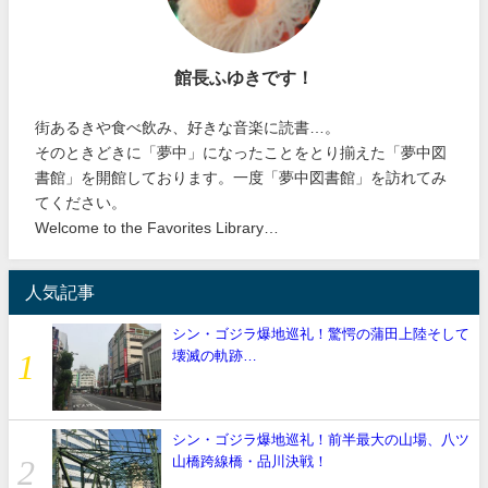
館長ふゆきです！
街あるきや食べ飲み、好きな音楽に読書…。
そのときどきに「夢中」になったことをとり揃えた「夢中図
書館」を開館しております。一度「夢中図書館」を訪れてみ
てください。
Welcome to the Favorites Library…
人気記事
シン・ゴジラ爆地巡礼！驚愕の蒲田上陸そして
壊滅の軌跡…
シン・ゴジラ爆地巡礼！前半最大の山場、八ツ
山橋跨線橋・品川決戦！