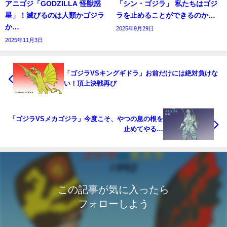
アニゴジ「GODZILLA 怪獣惑
「シン・ゴジラ」 私たちはゴジ
星」！滅びるのは人類かゴジラ
ラを止めることができるのか…
か…
2025年9月29日
2025年11月3日
「ゴジラVSキングギドラ」お前だけには絶対負けな
い！頂上決戦再び
「ゴジラVSメカゴジラ」今度こそ、やつの息の根を
止めてやる…
この記事が気に入ったら
フォローしよう