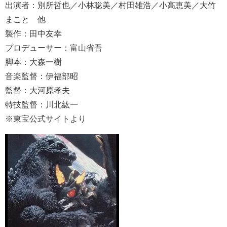
出演者：別所哲也／小林聡美／村田雄浩／小高恵美／大竹
まこと 他
製作：田中友幸
プロデューサー：富山省吾
脚本：大森一樹
音楽監督：伊福部昭
監督：大河原孝夫
特技監督：川北紘一
※東宝公式サイトより