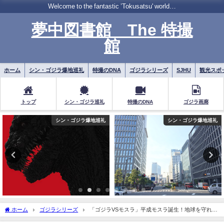
Welcome to the fantastic ’Tokusatsu' world…
夢中図書館 The 特撮
館
ホーム
シン・ゴジラ爆地巡礼
特撮のDNA
ゴジラシリーズ
SJHU
観光スポ
トップ
シン・ゴジラ巡礼
特撮のDNA
ゴジラ画廊
シン・ゴジラ爆地巡礼
ゴジラシリーズ
ホーム
ゴジラシリーズ
「ゴジラVSモスラ」平成モスラ誕生！地球を守れ、
極彩色の大決戦