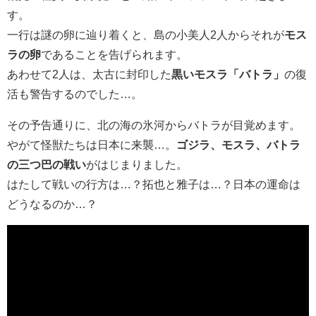
す。
一行は謎の卵に辿り着くと、島の小美人2人からそれが
モス
ラの卵
であることを告げられます。
あわせて2人は、太古に封印した
黒いモスラ「バトラ」
の復
活も警告するのでした…。
その予告通りに、北の海の氷河からバトラが目覚めます。
やがて怪獣たちは日本に来襲…。
ゴジラ、モスラ、バトラ
の三つ巴の戦い
がはじまりました。
はたして戦いの行方は…？拓也と雅子は…？日本の運命は
どうなるのか…？