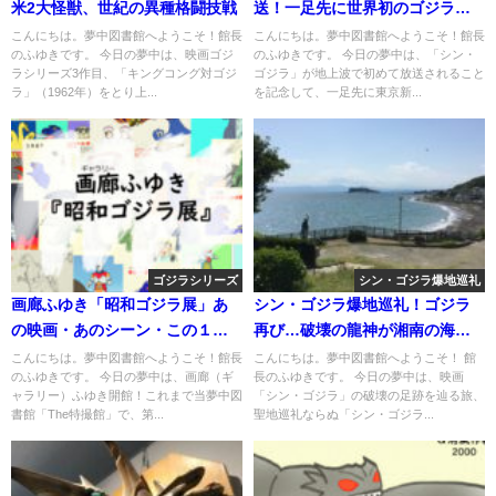
米2大怪獣、世紀の異種格闘技戦
送！一足先に世界初のゴジラ公
式ショップ「ゴジラ・ストア」
こんにちは。夢中図書館へようこそ！館長
こんにちは。夢中図書館へようこそ！館長
のふゆきです。 今日の夢中は、映画ゴジ
のふゆきです。 今日の夢中は、「シン・
へ！
ラシリーズ3作目、「キングコング対ゴジ
ゴジラ」が地上波で初めて放送されること
ラ」（1962年）をとり上...
を記念して、一足先に東京新...
ゴジラシリーズ
シン・ゴジラ爆地巡礼
画廊ふゆき「昭和ゴジラ展」あ
シン・ゴジラ爆地巡礼！ゴジラ
の映画・あのシーン・この１
再び…破壊の龍神が湘南の海に
枚！
来襲
こんにちは。夢中図書館へようこそ！館長
こんにちは。夢中図書館へようこそ！ 館
のふゆきです。 今日の夢中は、画廊（ギ
長のふゆきです。 今日の夢中は、映画
ャラリー）ふゆき開館！これまで当夢中図
「シン・ゴジラ」の破壊の足跡を辿る旅、
書館「The特撮館」で、第...
聖地巡礼ならぬ「シン・ゴジラ...