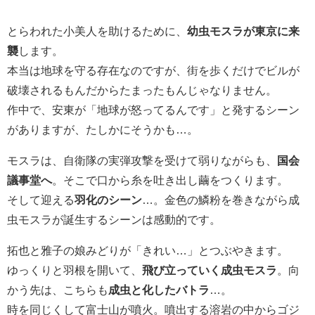
とらわれた小美人を助けるために、
幼虫モスラが東京に来
襲
します。
本当は地球を守る存在なのですが、街を歩くだけでビルが
破壊されるもんだからたまったもんじゃなりません。
作中で、安東が「地球が怒ってるんです」と発するシーン
がありますが、たしかにそうかも…。
モスラは、自衛隊の実弾攻撃を受けて弱りながらも、
国会
議事堂へ
。そこで口から糸を吐き出し繭をつくります。
そして迎える
羽化のシーン
…。金色の鱗粉を巻きながら成
虫モスラが誕生するシーンは感動的です。
拓也と雅子の娘みどりが「きれい…」とつぶやきます。
ゆっくりと羽根を開いて、
飛び立っていく成虫モスラ
。向
かう先は、こちらも
成虫と化したバトラ
…。
時を同じくして富士山が噴火。噴出する溶岩の中からゴジ