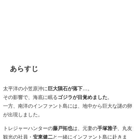
あらすじ
太平洋の小笠原沖に
巨大隕石が落下
…。
その影響で、海底に眠る
ゴジラが目覚めました
。
一方、南洋のインファント島には、地中から巨大な謎の卵
が出現しました。
トレジャーハンターの
藤戸拓也
は、元妻の
手塚雅子
、丸友
観光の社員・
安東健二
と一緒にインファント島に赴きま