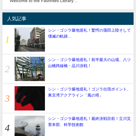
Welcome to the Favorites Library…
人気記事
シン・ゴジラ爆地巡礼！驚愕の蒲田上陸そして
壊滅の軌跡…
シン・ゴジラ爆地巡礼！前半最大の山場、八ツ
山橋跨線橋・品川決戦！
シン・ゴジラ爆地巡礼！ゴジラ出現ポイント、
東京湾アクアライン「風の塔」
シン・ゴジラ爆地巡礼！最終決戦目前！立川災
害本部、科学技術館