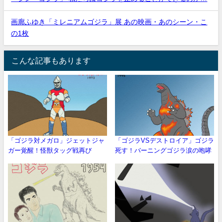
画廊ふゆき「ミレニアムゴジラ」展 あの映画・あのシーン・こ
の1枚
こんな記事もあります
「ゴジラ対メガロ」ジェットジャ
「ゴジラVSデストロイア」ゴジラ
ガー覚醒！怪獣タッグ戦再び
死す！バーニングゴジラ涙の咆哮