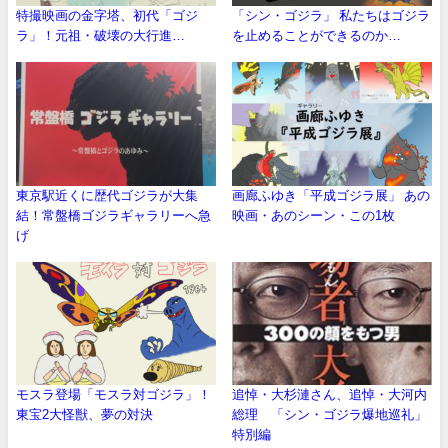
特撮映画の金字塔、初代「ゴジ
「シン・ゴジラ」 私たちはゴジラ
ラ」！元祖・破壊の大行進…
を止めることができるのか…
東京駅近くに歴代ゴジラが大集
画廊ふゆき「平成ゴジラ展」 あの
結！常盤橋ゴジラギャラリーへ急
映画・あのシーン・この1枚
げ
モスラ登場「モスラ対ゴジラ」！
追悼・大杉漣さん、追悼・大河内
東宝2大怪獣、夢の対決
総理 「シン・ゴジラ爆地巡礼」
特別編