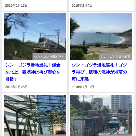
2018年2月18日
2018年2月4日
シン・ゴジラ爆地巡礼
シン・ゴジラ爆地巡礼
シン・ゴジラ爆地巡礼！鎌倉
シン・ゴジラ爆地巡礼！ゴジ
を北上、破壊神は再び都心を
ラ再び…破壊の龍神が湘南の
目指す
海に来襲
2018年1月28日
2018年1月21日