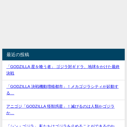
最近の投稿
「GODZILLA 星を喰う者」 ゴジラ対ギドラ、地球をかけた最終
決戦
「GODZILLA 決戦機動増殖都市」！メカゴジラシティが起動す
る…
アニゴジ「GODZILLA 怪獣惑星」！滅びるのは人類かゴジラ
か…
「シン・ゴジラ」 私たちはゴジラを止めることができるのか…