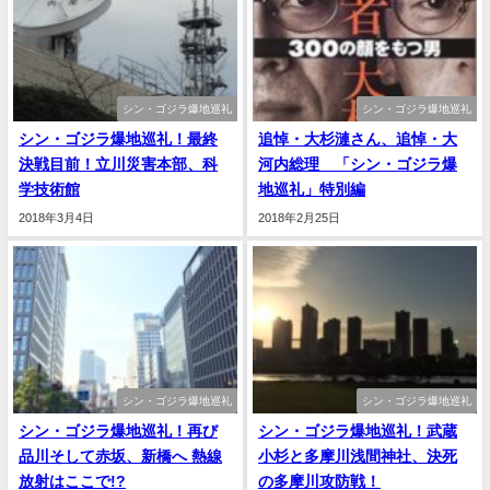
シン・ゴジラ爆地巡礼
シン・ゴジラ爆地巡礼
シン・ゴジラ爆地巡礼！最終
追悼・大杉漣さん、追悼・大
決戦目前！立川災害本部、科
河内総理 「シン・ゴジラ爆
学技術館
地巡礼」特別編
2018年3月4日
2018年2月25日
シン・ゴジラ爆地巡礼
シン・ゴジラ爆地巡礼
シン・ゴジラ爆地巡礼！再び
シン・ゴジラ爆地巡礼！武蔵
品川そして赤坂、新橋へ 熱線
小杉と多摩川浅間神社、決死
放射はここで!?
の多摩川攻防戦！