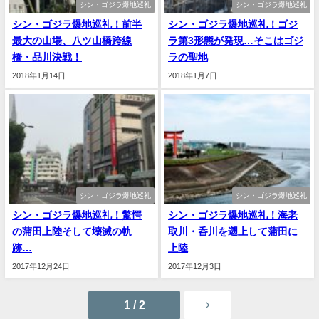
シン・ゴジラ爆地巡礼
シン・ゴジラ爆地巡礼
シン・ゴジラ爆地巡礼！前半
シン・ゴジラ爆地巡礼！ゴジ
最大の山場、八ツ山橋跨線
ラ第3形態が発現…そこはゴジ
橋・品川決戦！
ラの聖地
2018年1月14日
2018年1月7日
シン・ゴジラ爆地巡礼
シン・ゴジラ爆地巡礼
シン・ゴジラ爆地巡礼！驚愕
シン・ゴジラ爆地巡礼！海老
の蒲田上陸そして壊滅の軌
取川・呑川を遡上して蒲田に
跡…
上陸
2017年12月24日
2017年12月3日
1 / 2