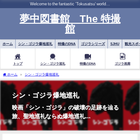
Welcome to the fantastic ’Tokusatsu' world…
夢中図書館 The 特撮
館
ホーム
シン・ゴジラ爆地巡礼
特撮のDNA
ゴジラシリーズ
SJHU
観光スポ
トップ
シン・ゴジラ巡礼
特撮のDNA
ゴジラ画廊
ホーム
シン・ゴジラ爆地巡礼
シン・ゴジラ爆地巡礼
映画「シン・ゴジラ」の破壊の足跡を辿る
旅、聖地巡礼ならぬ爆地巡礼…