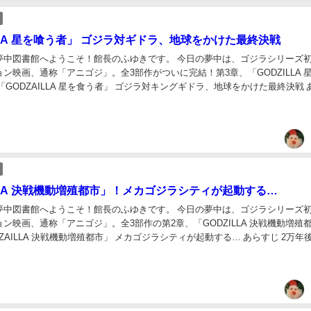
LLA 星を喰う者」 ゴジラ対ギドラ、地球をかけた最終決戦
夢中図書館へようこそ！館長のふゆきです。 今日の夢中は、ゴジラシリーズ
ン映画、通称「アニゴジ」。全3部作がついに完結！第3章、「GODZILLA 
「GODZAILLA 星を食う者」 ゴジラ対キングギドラ、地球をかけた最終決戦 
シティ壊滅…。ゴジラを...
LLA 決戦機動増殖都市」！メカゴジラシティが起動する…
夢中図書館へようこそ！館長のふゆきです。 今日の夢中は、ゴジラシリーズ
ン映画、通称「アニゴジ」。全3部作の第2章、「GODZILLA 決戦機動増殖
DZAILLA 決戦機動増殖都市」 メカゴジラシティが起動する… あらすじ 2万年
支配している者は、怪...