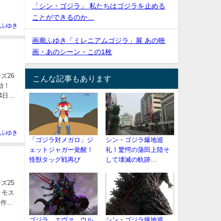
「シン・ゴジラ」 私たちはゴジラを止める
ことができるのか…
ふゆき
画廊ふゆき「ミレニアムゴジラ」展 あの映
画・あのシーン・この1枚
ズ26
こんな記事もあります
動！
4日分
ふゆき
「ゴジラ対メガロ」ジ
シン・ゴジラ爆地巡
ェットジャガー覚醒！
礼！驚愕の蒲田上陸そ
怪獣タッグ戦再び
して壊滅の軌跡…
ズ25
 モス
 作品
ゴジラ、エヴァ、ウル
シン・ゴジラ爆地巡