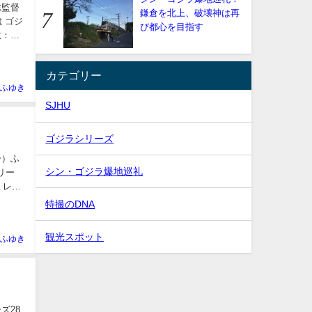
総監督
鎌倉を北上、破壊神は再
 ゴジ
び都心を目指す
数：
カテゴリー
ふゆき
SJHU
ゴジラシリーズ
ー）ふ
シン・ゴジラ爆地巡礼
リー
ミレニ
特撮のDNA
観光スポット
ふゆき
ズ28