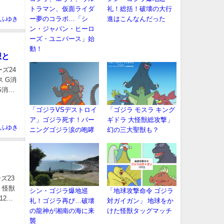
トラマン、仮面ライダ
礼！総括！破壊の大行
ー夢のコラボ…「シ
進はこんなんだった
ふゆき
ン・ジャパン・ヒーロ
ーズ・ユニバース」始
動！
想と
ズ24
 G消
G消滅
「ゴジラVSデストロイ
「ゴジラ モスラ キング
ア」ゴジラ死す！バー
ギドラ 大怪獣総攻撃」
ふゆき
ニングゴジラ涙の咆哮
幻の三大聖獣も？
ズ23
 怪獣
シン・ゴジラ爆地巡
「地球攻撃命令 ゴジラ
12月
礼！ゴジラ再び…破壊
対ガイガン」 地球をか
の龍神が湘南の海に来
けた怪獣タッグマッチ
襲