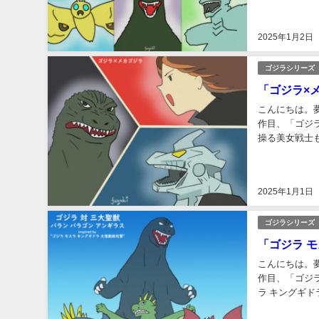
2025年1月2日
ゴジラシリーズ
「ゴジラ×
こんにちは。
作目、「ゴジラ
操る美女戦士も
数：90分動員数
2025年1月1日
ゴジラシリーズ
「ゴジラ 
こんにちは。
作目、「ゴジラ
ラ キングギド
名：ゴジラ モス