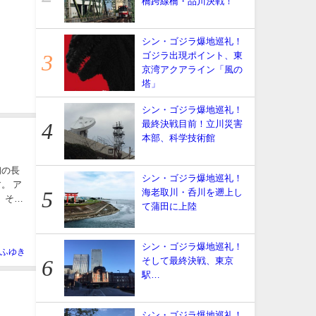
橋跨線橋・品川決戦！
シン・ゴジラ爆地巡礼！
ゴジラ出現ポイント、東
京湾アクアライン「風の
塔」
シン・ゴジラ爆地巡礼！
最終決戦目前！立川災害
本部、科学技術館
初の長
シン・ゴジラ爆地巡礼！
。 ア
海老取川・呑川を遡上し
。その
て蒲田に上陸
シン・ゴジラ爆地巡礼！
ふゆき
そして最終決戦、東京
駅…
シン・ゴジラ爆地巡礼！