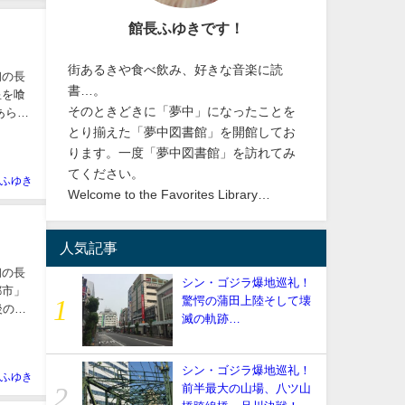
館長ふゆきです！
街あるきや食べ飲み、好きな音楽に読
初の長
書…。
星を喰
そのときどきに「夢中」になったことを
あらす
とり揃えた「夢中図書館」を開館してお
ります。一度「夢中図書館」を訪れてみ
てください。
ふゆき
Welcome to the Favorites Library…
人気記事
初の長
シン・ゴジラ爆地巡礼！
都市」
驚愕の蒲田上陸そして壊
後の地
滅の軌跡…
シン・ゴジラ爆地巡礼！
ふゆき
前半最大の山場、八ツ山