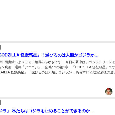
ODZILLA 怪獣惑星」！滅びるのは人類かゴジラか…
夢中図書館へようこそ！館長のふゆきです。 今日の夢中は、ゴジラシリーズ
ン映画、通称「アニゴジ」。全3部作の第1章、「GODZILLA 怪獣惑星」です
ZAILLA 怪獣惑星」！ 滅びるのは人類かゴジラか… あらすじ 20世紀最後の夏
は、地球という惑星...
ジラ」 私たちはゴジラを止めることができるのか…