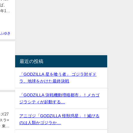
らば、
年12
ふゆき
最近の投稿
「GODZILLA 星を喰う者」 ゴジラ対ギド
ラ、地球をかけた最終決戦
「GODZILLA 決戦機動増殖都市」！メカゴ
ジラシティが起動する…
ズ27
アニゴジ「GODZILLA 怪獣惑星」！滅びる
スラ×
のは人類かゴジラか…
 東京