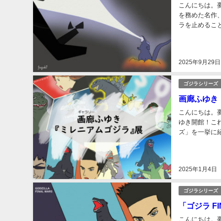
こんにちは。
を務めた名作、
ラを止めること
120分動員数：
2025年9月29日
ゴジラシリーズ
画廊ふゆき
こんにちは。
ゆき開館！こ
ズ」を一挙に
アム」（1999年
2025年1月4日
ゴジラシリーズ
「ゴジラ F
こんにちは。