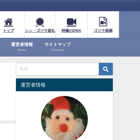
トップ
シン・ゴジラ巡礼
特撮のDNA
ゴジラ画廊
運営者情報
サイトマップ
About
Sitemap
運営者情報