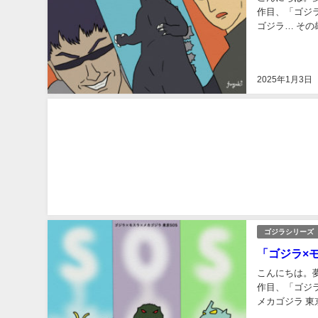
作目、「ゴジラ 
ゴジラ… その雄
月4日分数：1..
2025年1月3日
ゴジラシリーズ
「ゴジラ×
こんにちは。
作目、「ゴジラ
メカゴジラ 東
SOS公開日：20