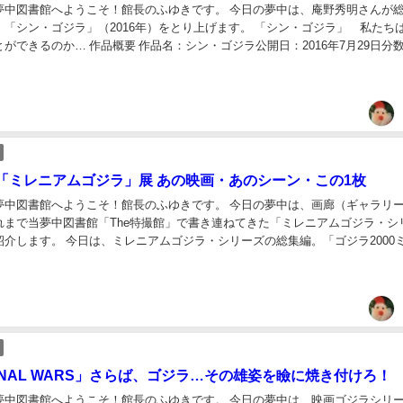
夢中図書館へようこそ！館長のふゆきです。 今日の夢中は、庵野秀明さんが
「シン・ゴジラ」（2016年）をとり上げます。 「シン・ゴジラ」 私たちは
ができるのか… 作品概要 作品名：シン・ゴジラ公開日：2016年7月29日分
569万人出演者：長谷川博己...
「ミレニアムゴジラ」展 あの映画・あのシーン・この1枚
夢中図書館へようこそ！館長のふゆきです。 今日の夢中は、画廊（ギャラリ
れまで当夢中図書館「The特撮館」で書き連ねてきた「ミレニアムゴジラ・シ
紹介します。 今日は、ミレニアムゴジラ・シリーズの総集編。「ゴジラ2000
）から「ゴジラ FINAL WAR...
INAL WARS」さらば、ゴジラ…その雄姿を瞼に焼き付けろ！
夢中図書館へようこそ！館長のふゆきです。 今日の夢中は、映画ゴジラシリー