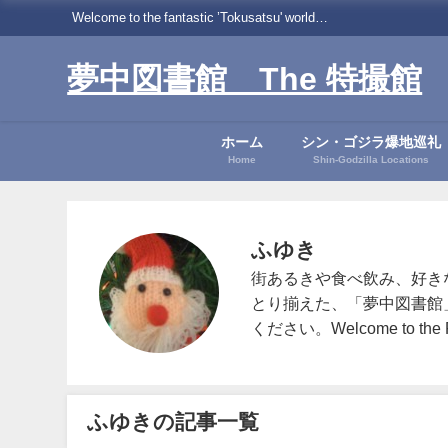
Welcome to the fantastic ’Tokusatsu' world…
夢中図書館 The 特撮館
ホーム
シン・ゴジラ爆地巡礼
Home
Shin-Godzilla Locations
ふゆき
街あるきや食べ飲み、好き
とり揃えた、「夢中図書館
ください。Welcome to the Fa
ふゆきの記事一覧