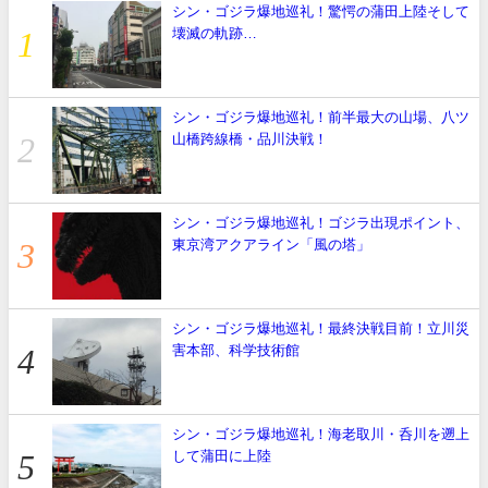
シン・ゴジラ爆地巡礼！驚愕の蒲田上陸そして
壊滅の軌跡…
シン・ゴジラ爆地巡礼！前半最大の山場、八ツ
山橋跨線橋・品川決戦！
シン・ゴジラ爆地巡礼！ゴジラ出現ポイント、
東京湾アクアライン「風の塔」
シン・ゴジラ爆地巡礼！最終決戦目前！立川災
害本部、科学技術館
シン・ゴジラ爆地巡礼！海老取川・呑川を遡上
して蒲田に上陸