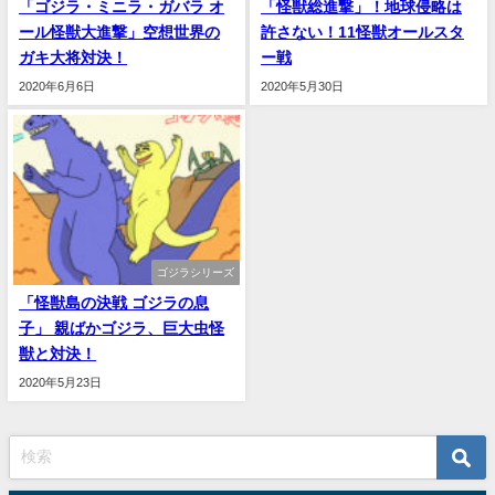
「ゴジラ・ミニラ・ガバラ オ
「怪獣総進撃」！地球侵略は
ール怪獣大進撃」空想世界の
許さない！11怪獣オールスタ
ガキ大将対決！
ー戦
2020年6月6日
2020年5月30日
ゴジラシリーズ
「怪獣島の決戦 ゴジラの息
子」 親ばかゴジラ、巨大虫怪
獣と対決！
2020年5月23日