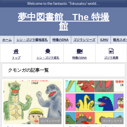
Welcome to the fantastic ’Tokusatsu' world…
夢中図書館 The 特撮
館
ホーム
シン・ゴジラ爆地巡礼
特撮のDNA
ゴジラシリーズ
SJHU
観光スポ
トップ
シン・ゴジラ巡礼
特撮のDNA
ゴジラ画廊
クモンガの記事一覧
ゴジラシリーズ
ゴジラシリーズ