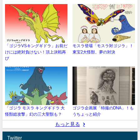
「ゴジラVSキングギドラ」お前だ
モスラ登場「モスラ対ゴジラ」！
けには絶対負けない！頂上決戦再
東宝2大怪獣、夢の対決
び
「ゴジラ モスラ キングギドラ 大
ゴジラ企画展「特撮のDNA」！も
怪獣総攻撃」幻の三大聖獣も？
うちょっと紹介
もっと見る
Twitter