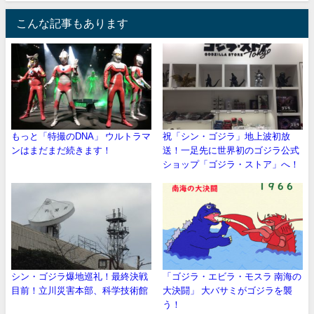
こんな記事もあります
もっと「特撮のDNA」 ウルトラマ
祝「シン・ゴジラ」地上波初放
ンはまだまだ続きます！
送！一足先に世界初のゴジラ公式
ショップ「ゴジラ・ストア」へ！
シン・ゴジラ爆地巡礼！最終決戦
「ゴジラ・エビラ・モスラ 南海の
目前！立川災害本部、科学技術館
大決闘」 大バサミがゴジラを襲
う！