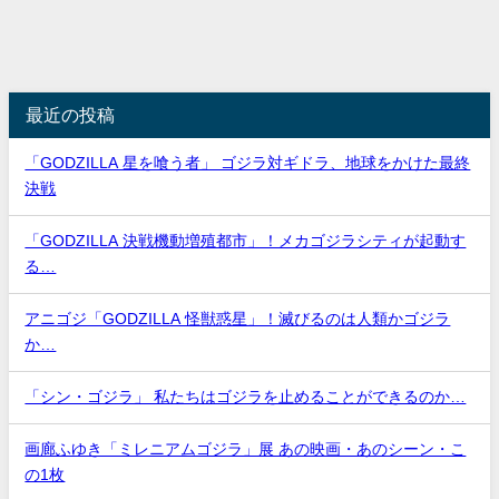
最近の投稿
「GODZILLA 星を喰う者」 ゴジラ対ギドラ、地球をかけた最終
決戦
「GODZILLA 決戦機動増殖都市」！メカゴジラシティが起動す
る…
アニゴジ「GODZILLA 怪獣惑星」！滅びるのは人類かゴジラ
か…
「シン・ゴジラ」 私たちはゴジラを止めることができるのか…
画廊ふゆき「ミレニアムゴジラ」展 あの映画・あのシーン・こ
の1枚