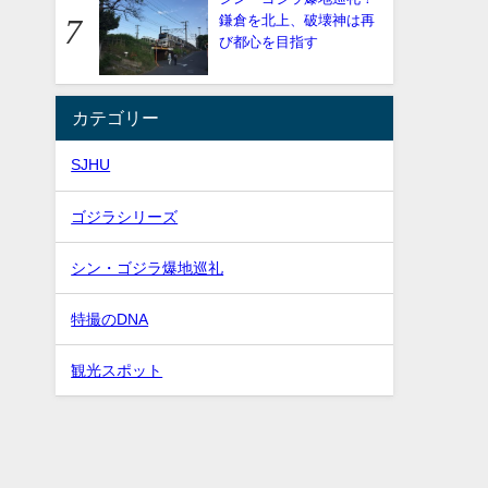
鎌倉を北上、破壊神は再
び都心を目指す
カテゴリー
SJHU
ゴジラシリーズ
シン・ゴジラ爆地巡礼
特撮のDNA
観光スポット