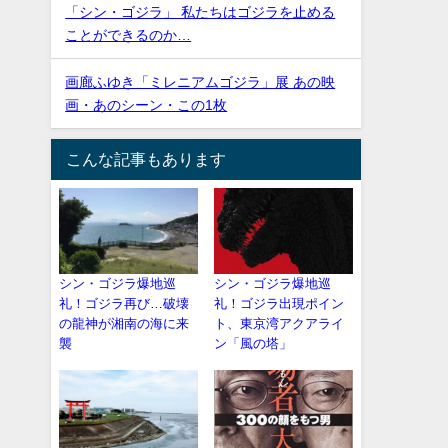
「シン・ゴジラ」 私たちはゴジラを止める
ことができるのか…
画廊ふゆき「ミレニアムゴジラ」展 あの映
画・あのシーン・この1枚
こんな記事もあります
シン・ゴジラ爆地巡
シン・ゴジラ爆地巡
礼！ゴジラ再び…破壊
礼！ゴジラ出現ポイン
の龍神が湘南の海に来
ト、東京湾アクアライ
襲
ン「風の塔」