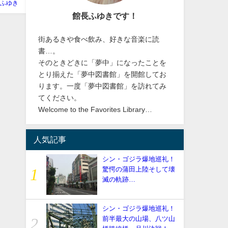
ふゆき
館長ふゆきです！
街あるきや食べ飲み、好きな音楽に読
書…。
そのときどきに「夢中」になったことを
とり揃えた「夢中図書館」を開館してお
ります。一度「夢中図書館」を訪れてみ
てください。
Welcome to the Favorites Library…
人気記事
シン・ゴジラ爆地巡礼！
驚愕の蒲田上陸そして壊
滅の軌跡…
シン・ゴジラ爆地巡礼！
前半最大の山場、八ツ山