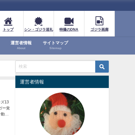
トップ
シン・ゴジラ巡礼
特撮のDNA
ゴジラ画廊
運営者情報
サイトマップ
About
Sitemap
運営者情報
ズ13
ガー覚
分動員