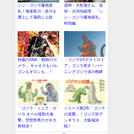
シン・ゴジラ爆地巡
追悼・大杉漣さん、追
礼！海老取川・呑川を
悼・大河内総理 「シ
遡上して蒲田に上陸
ン・ゴジラ爆地巡礼」
特別編
特撮のDNA「昭和のガ
「ゴジラVSデストロイ
メラ」 ギャオスもバル
ア」ゴジラ死す！バー
ゴンもギロンも…！
ニングゴジラ涙の咆哮
「ゴジラ・ミニラ・ガ
シリーズ第2作「ゴジラ
バラ オール怪獣大進
の逆襲」！ゴジラ対ア
撃」空想世界のガキ大
ンギラス、大阪城決
将対決！
戦！