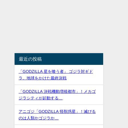
最近の投稿
「GODZILLA 星を喰う者」 ゴジラ対ギド
ラ、地球をかけた最終決戦
「GODZILLA 決戦機動増殖都市」！メカゴ
ジラシティが起動する…
アニゴジ「GODZILLA 怪獣惑星」！滅びる
のは人類かゴジラか…