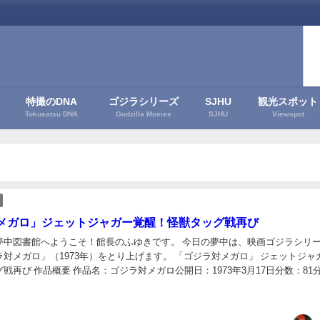
特撮のDNA
ゴジラシリーズ
SJHU
観光スポット
Tokusatsu DNA
Godzilla Movies
SJHU
Viewspot
メガロ」ジェットジャガー覚醒！怪獣タッグ戦再び
夢中図書館へようこそ！館長のふゆきです。 今日の夢中は、映画ゴジラシリー
対メガロ」（1973年）をとり上げます。 「ゴジラ対メガロ」 ジェットジャ
戦再び 作品概要 作品名：ゴジラ対メガロ公開日：1973年3月17日分数：81
演者：佐々木勝彦／川瀬裕...