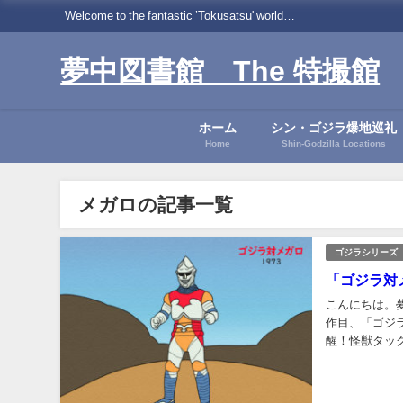
Welcome to the fantastic ’Tokusatsu' world…
夢中図書館 The 特撮館
ホーム
シン・ゴジラ爆地巡礼
Home
Shin-Godzilla Locations
メガロの記事一覧
ゴジラシリーズ
「ゴジラ対
こんにちは。
作目、「ゴジラ
醒！怪獣タッグ
数：98万人出