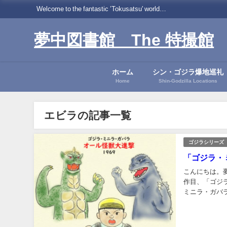
Welcome to the fantastic ’Tokusatsu' world…
夢中図書館 The 特撮館
ホーム
シン・ゴジラ爆地巡礼
Home
Shin-Godzilla Locations
エビラの記事一覧
ゴジラシリーズ
「ゴジラ・
こんにちは。
作目、「ゴジ
ミニラ・ガバラ
ラ・ガバラ オ