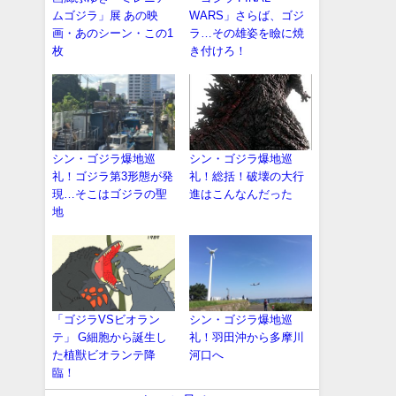
ムゴジラ」展 あの映
WARS」さらば、ゴジ
画・あのシーン・この1
ラ…その雄姿を瞼に焼
枚
き付けろ！
シン・ゴジラ爆地巡
シン・ゴジラ爆地巡
礼！ゴジラ第3形態が発
礼！総括！破壊の大行
現…そこはゴジラの聖
進はこんなんだった
地
「ゴジラVSビオラン
シン・ゴジラ爆地巡
テ」 G細胞から誕生し
礼！羽田沖から多摩川
た植獣ビオランテ降
河口へ
臨！