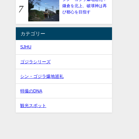
鎌倉を北上、破壊神は再
び都心を目指す
カテゴリー
SJHU
ゴジラシリーズ
シン・ゴジラ爆地巡礼
特撮のDNA
観光スポット