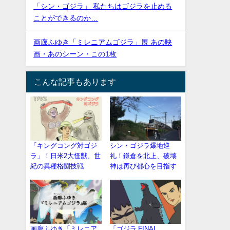
「シン・ゴジラ」 私たちはゴジラを止める
ことができるのか…
画廊ふゆき「ミレニアムゴジラ」展 あの映
画・あのシーン・この1枚
こんな記事もあります
「キングコング対ゴジ
シン・ゴジラ爆地巡
ラ」！日米2大怪獣、世
礼！鎌倉を北上、破壊
紀の異種格闘技戦
神は再び都心を目指す
画廊ふゆき「ミレニア
「ゴジラ FINAL