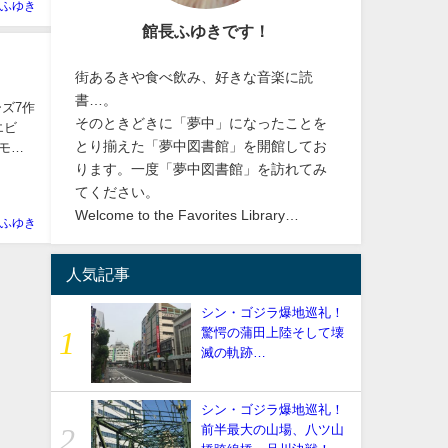
ふゆき
館長ふゆきです！
街あるきや食べ飲み、好きな音楽に読
書…。
ズ7作
そのときどきに「夢中」になったことを
エビ
とり揃えた「夢中図書館」を開館してお
モス
ります。一度「夢中図書館」を訪れてみ
てください。
Welcome to the Favorites Library…
ふゆき
人気記事
シン・ゴジラ爆地巡礼！
驚愕の蒲田上陸そして壊
滅の軌跡…
シン・ゴジラ爆地巡礼！
前半最大の山場、八ツ山