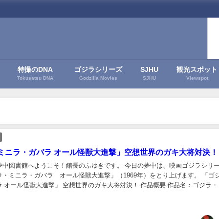
特撮のDNA
ゴジラシリーズ
SJHU
観光スポット
Tokusatsu DNA
Godzilla Movies
SJHU
Viewspot
ミニラ・ガバラ オール怪獣大進撃」空想世界のガキ大将対決！
夢中図書館へようこそ！館長のふゆきです。 今日の夢中は、映画ゴジラシリー
ラ・ミニラ・ガバラ オール怪獣大進撃」（1969年）をとり上げます。 「ゴ
 オール怪獣大進撃」 空想世界のガキ大将対決！ 作品概要 作品名：ゴジラ・
ール怪獣大進撃公開日：1969年...