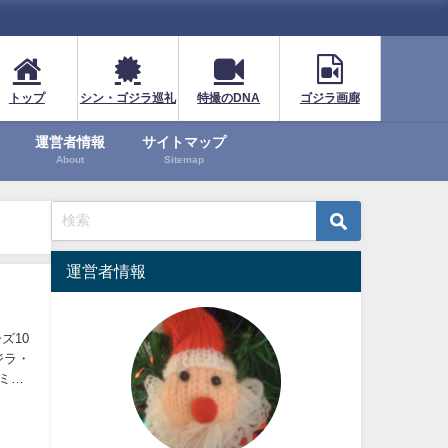
トップ
シン・ゴジラ巡礼
特撮のDNA
ゴジラ画廊
運営者情報
サイトマップ
About
Sitemap
運営者情報
ズ10
ジラ・
ミニ