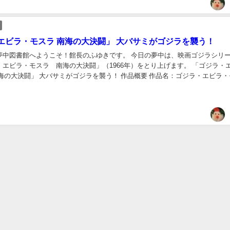
エビラ・モスラ 南海の大決闘」 大バサミがゴジラを襲う！
夢中図書館へようこそ！館長のふゆきです。 今日の夢中は、映画ゴジラシリー
エビラ・モスラ 南海の大決闘」（1966年）をとり上げます。 「ゴジラ・
海の大決闘」 大バサミがゴジラを襲う！ 作品概要 作品名：ゴジラ・エビラ・
公開日1966年12月17日分数...