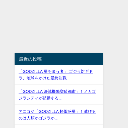
最近の投稿
「GODZILLA 星を喰う者」 ゴジラ対ギド
ラ、地球をかけた最終決戦
「GODZILLA 決戦機動増殖都市」！メカゴ
ジラシティが起動する…
アニゴジ「GODZILLA 怪獣惑星」！滅びる
のは人類かゴジラか…